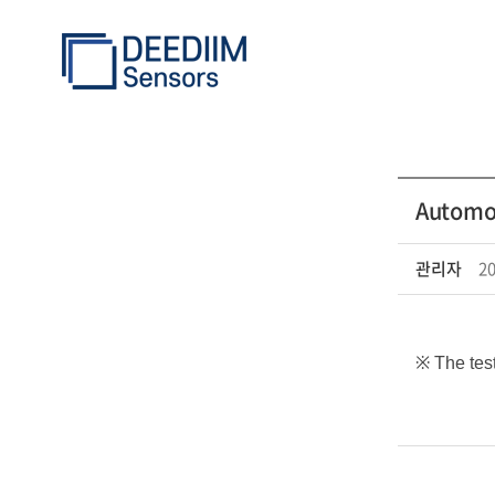
Automo
Notice
관리자
20
※ The tes